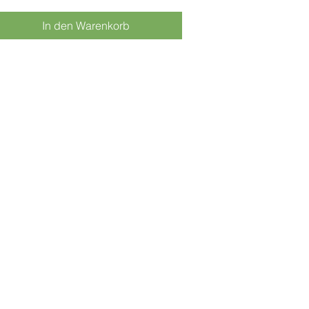
kältungen wird gelindert. 
In den Warenkorb
wendung: Bei Bedarf oder nach 
m Essen  2-3 Mal direkt in den 
nd sprühen. 
0ml
halt: Salbei, Quendel, Hirtentäschel, 
desüss, Schachtelhalm, Minze, 
rdamom, Xylit, Luther Wasser 
kohol