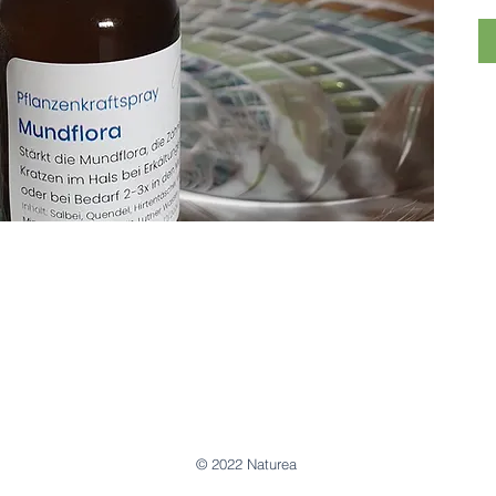
Er
An
de
Mu
-
3
In
Mä
Ka
Al
© 2022 Naturea