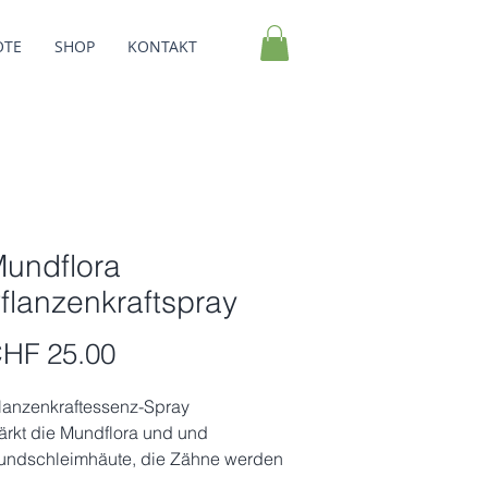
OTE
SHOP
KONTAKT
undflora
flanzenkraftspray
Preis
HF 25.00
lanzenkraftessenz-Spray 
ärkt die Mundflora und und 
ndschleimhäute, die Zähne werden 
stärkt. Das Kratzen im Hals bei 