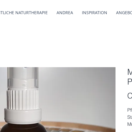
TLICHE NATURTHERAPIE
ANDREA
INSPIRATION
ANGEB
M
P
C
Pf
St
Mu
ge